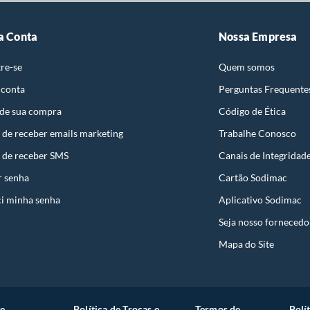
a Conta
Nossa Empresa
re-se
Quem somos
 conta
Perguntas Frequente
 de sua compra
Código de Ética
 de receber emails marketing
Trabalhe Conosco
 de receber SMS
Canais de Integridad
r senha
Cartão Sodimac
i minha senha
Aplicativo Sodimac
Seja nosso fornecedo
Mapa do Site
e
Política de Trocas e
Termos de
Polí