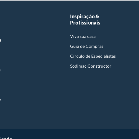
Inspiração &
Profissionais
Viva sua casa
s
Guia de Compras
Círculo de Especialístas
Sodimac Constructor
e
r
tica de