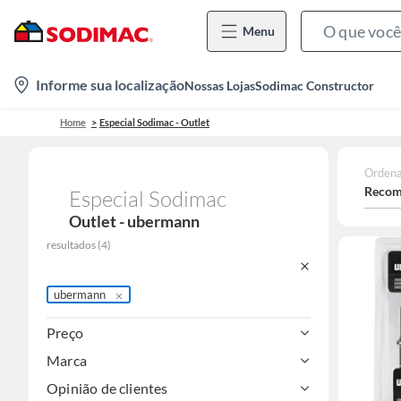
Menu
location-
Informe sua localização
Nossas Lojas
Sodimac Constructor
icon
Home
Especial Sodimac - Outlet
Ordena
Recom
Especial Sodimac
Outlet - ubermann
resultados
(
4
)
ubermann
Preço
Marca
Opinião de clientes