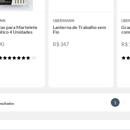
ANN
UBERMANN
UBE
tas para Martelete
Lanterna de Trabalho sem
Gra
tico 4 Unidades
Fio
com
90
R$ 347
R$ 
(2)
1
resultados