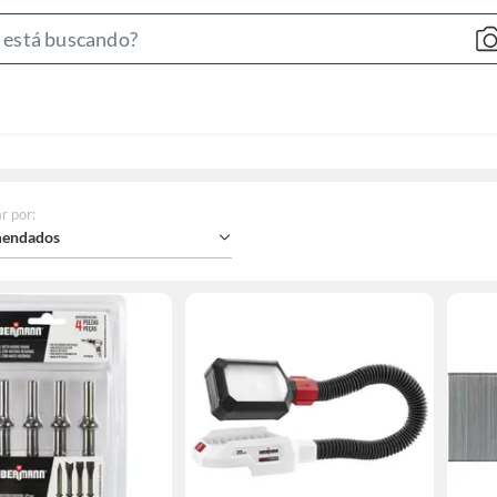
Search
Bar
r por
:
endados