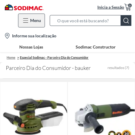
0
Inicia a Sessão
Menu
Search
Bar
location-
Informe sua localização
icon
Nossas Lojas
Sodimac Constructor
Home
Especial Sodimac - Parceiro Dia do Consumidor
Parceiro Dia do Consumidor - bauker
resultados
(
7
)