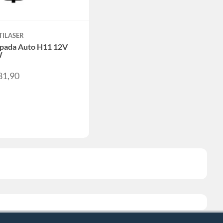
TILASER
pada Auto H11 12V
W
81,90