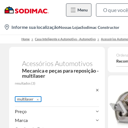
Menu
location-
Informe sua localização
Nossas Lojas
Sodimac Constructor
icon
Home
Casa Inteligente e Automotivo - Automotivo
Acessórios Automo
Ordena
Recom
Acessórios Automotivos
Mecanica e peças para reposição -
multilaser
resultados
(
3
)
multilaser
Preço
Marca