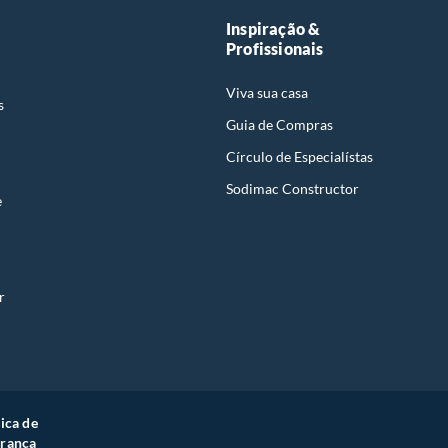
Inspiração &
Profissionais
Viva sua casa
s
Guia de Compras
Círculo de Especialístas
Sodimac Constructor
e
r
tica de
rança