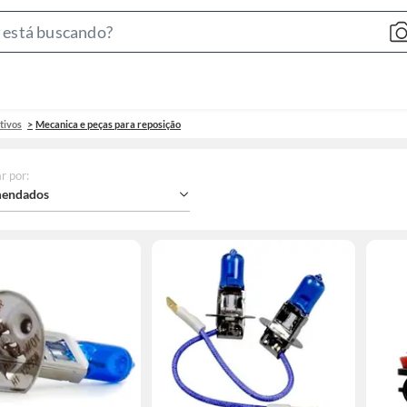
Search
Bar
tivos
Mecanica e peças para reposição
r por
:
endados