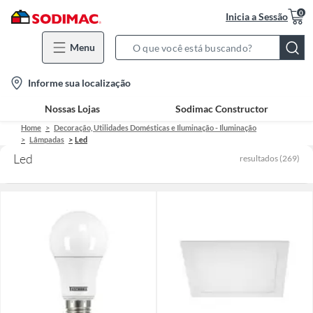
0
Inicia a Sessão
Menu
Search
Bar
location-
Informe sua localização
icon
Nossas Lojas
Sodimac Constructor
Home
Decoração, Utilidades Domésticas e Iluminação - Iluminação
Lâmpadas
Led
Led
resultados
(
269
)