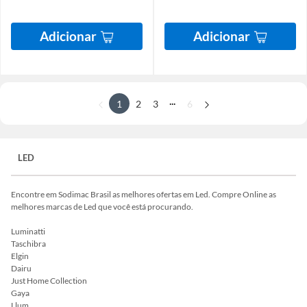
Adicionar
Adicionar
...
1
2
3
6
LED
Encontre em Sodimac Brasil as melhores ofertas em Led. Compre Online as
melhores marcas de Led que você está procurando.
Luminatti
Taschibra
Elgin
Dairu
Just Home Collection
Gaya
Llum