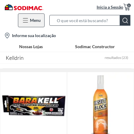
0
Inicia a Sessão
Menu
Search
Bar
location-
Informe sua localização
icon
Nossas Lojas
Sodimac Constructor
Kelldrin
resultados
(
23
)