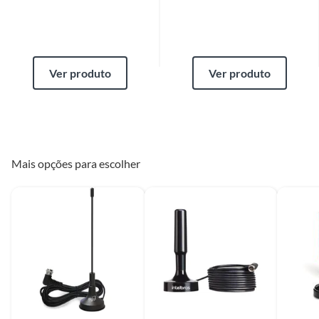
substituição do mesmo, os quais são negociados diretamente entre o
Diretor de Loja ou Gerente Geral da Loja e o cliente.
Se o produto estiver indisponível, por qualquer motivo, o cliente poderá
optar por:
a
. Substituição do produto por outro da mesma espécie, em perfeitas
condições de uso;
Ver produto
Ver produto
b
. A restituição imediata da quantia paga, monetariamente atualizada;
c
. O abatimento proporcional no preço.
Produtos de outros fornecedores
O cliente deverá apresentar a respectiva Nota Fiscal de compra.
Mais opções para escolher
Assistência técnica
O atendente deverá verificar se há algum tipo de obrigação de envio do
produto para análise pela assistência técnica indicada pelo fornecedor ou
oferecida pela Construdecor. Em caso positivo, a Construdecor deverá
reter o produto ou indicar ao cliente a relação de endereços ou de
contatos com a assistência técnica.
Produtos instalados
Para a troca de produtos já instalados (ex.: pisos, porcelanatos,
revestimentos, pastilhas, louças, esquadrias, móveis e afins) o cliente