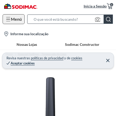
0
Inicia a Sessão
Menú
S
e
l
Informe sua localização
a
o
r
Nossas Lojas
Sodimac Constructor
c
c
a
h
Home
Especial Sodimac - Temporada da Casa
t
Revisa nuestras
políticas de privacidad
y
de
cookies
B
Aceptar cookies
i
a
o
r
n
-
i
c
o
n