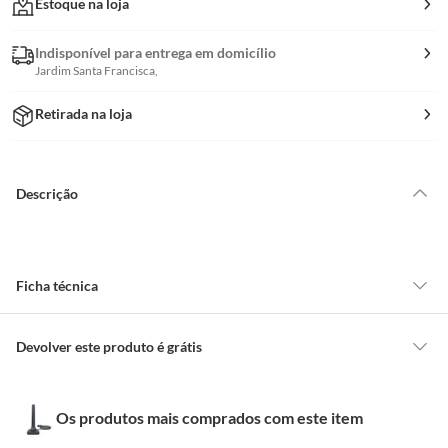
Estoque na loja
Indisponível para entrega em domicílio
Jardim Santa Francisca,
Retirada na loja
Descrição
Ficha técnica
Marca
Aquário
Devolver este produto é grátis
CONCEITOS GERAIS
Descrição Longa
Antena interna Aquário para
Os produtos mais comprados com este item
O cliente poderá requerer a troca de produtos Marca Própria adquiridos
TV digital, cabo de 2,5m, alta
ou oriundos das lojas da Construdecor, no entanto, a troca só é