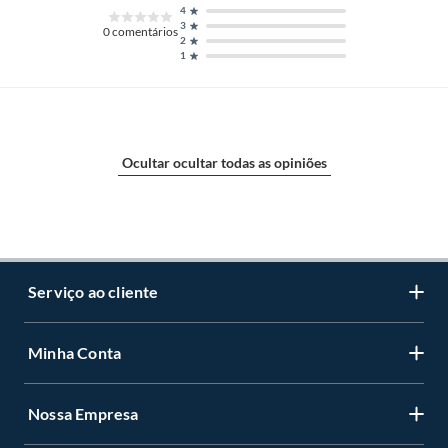
4
3
0
comentários
2
1
Ocultar ocultar todas as opiniões
Serviço ao cliente
Minha Conta
Centro de ajuda
Programa de Fidelidade Sodimac Stix
Nossa Empresa
Cadastre-se
LGPD - Lei Geral de Proteção de Dados Pessoais