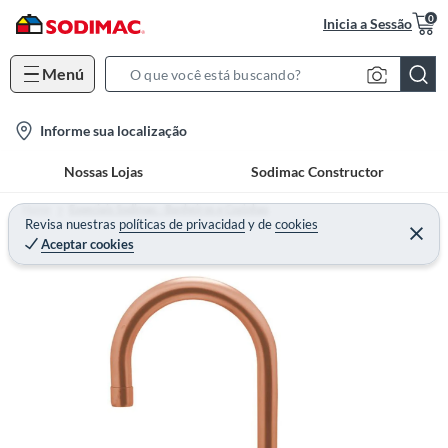
0
Inicia a Sessão
Menú
S
e
l
Informe sua localização
a
o
r
Nossas Lojas
Sodimac Constructor
c
c
a
h
Home
Especiais Sodimac - Banheiros e Cozinhas
t
Revisa nuestras
políticas de privacidad
y
de
cookies
B
Aceptar cookies
i
a
o
r
n
-
i
c
o
n