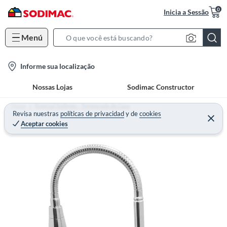
0
Inicia a Sessão
Menú
S
e
l
Informe sua localização
a
o
r
Nossas Lojas
Sodimac Constructor
c
c
a
h
Home
Especial Sodimac - Temporada da Casa
t
Revisa nuestras
políticas de privacidad
y
de
cookies
B
Aceptar cookies
i
a
o
r
n
-
i
c
o
n