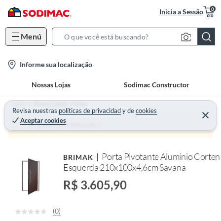
0
Inicia a Sessão
Menú
S
e
l
Informe sua localização
a
o
r
Nossas Lojas
Sodimac Constructor
c
c
a
h
Home
Pisos e Tintas - Portas
t
Revisa nuestras
políticas de privacidad
y
de
cookies
B
Aceptar cookies
i
a
Produto sem estoque :(
o
r
n
Porta Pivotante Alumínio Corten
BRIMAK
-
Esquerda 210x100x4,6cm Savana
i
c
R$ 3.605,90
o
n
(0)