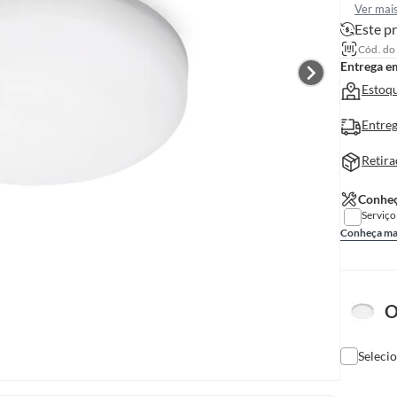
Ver mai
Este pr
Cód. do
Entrega e
Estoqu
Entreg
Retira
Conheç
Serviço
Conheça ma
O
Seleci