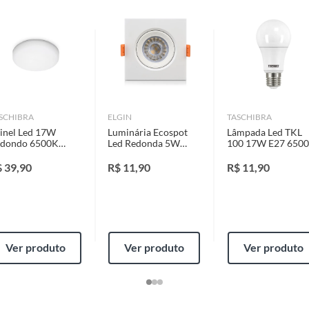
identificação do vício.
z
strói ou acaba com o primeiro uso ou em pouco tempo.
ntificação do vício.
SCHIBRA
ELGIN
TASCHIBRA
inel Led 17W
Luminária Ecospot
Lâmpada Led TKL
ta.
dondo 6500K
Led Redonda 5W
100 17W E27 650
ameless Taschibra
MR16 6500K
Taschibra
ojas ou no Centro de Distribuição, o atendente
Bivolt Elgin
$
39,90
R$
11,90
R$
11,90
00x16mm
esteja disponível em sua loja em até 30 (trinta) dias,
cliente.
de Distribuição, o cliente poderá optar por:
ra
 perfeitas condições de uso;
 atualizada;
Ver produto
Ver produto
Ver produto