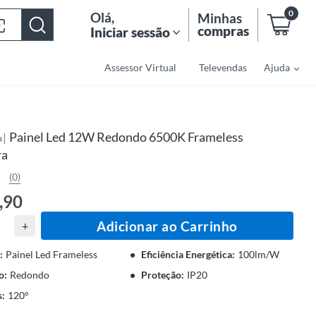
0
Olá
,
Minhas
compras
Iniciar sessão
Assessor Virtual
Televendas
Ajuda
Painel Led 12W Redondo 6500K Frameless
|
a
ra
(0)
,90
Adicionar ao Carrinho
+
:
Painel Led Frameless
Eficiência Energética
:
100lm/W
o
:
Redondo
Proteção
:
IP20
s
:
120°