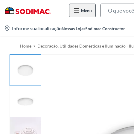
Menu
l
Informe sua localização
Nossas Lojas
Sodimac Constructor
o
c
Home
Decoração, Utilidades Domésticas e Iluminação - I
a
t
i
o
n
-
i
c
o
n