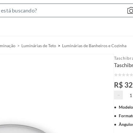
S
e
a
r
c
luminação
Luminárias de Teto
Luminárias de Banheiros e Cozinha
h
B
Taschibr
a
Taschib
r
R$ 32
−
Modelo
Format
Ângulo