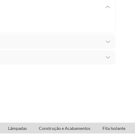
Led Frameless
/W
ia adquiridos ou oriundos das lojas da Construdecor,
presentar vício, ou seja, quando apresentar
o
orne o produto impróprio ou inadequado ao consumo
 produto: se é durável ou não durável.
a; que não é destruído pelo consumo; há o desgaste
Lâmpadas
Construção e Acabamentos
Fita Isolante