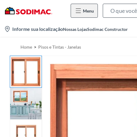
Menu
l
Informe sua localização
Nossas Lojas
Sodimac Constructor
o
c
Home
Pisos e Tintas - Janelas
a
t
i
o
n
-
i
c
o
n