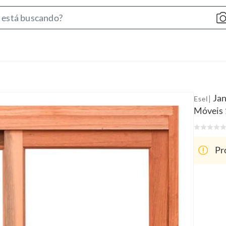
S
e
a
r
c
h
B
Jan
|
Esel
a
Móveis
r
Pr