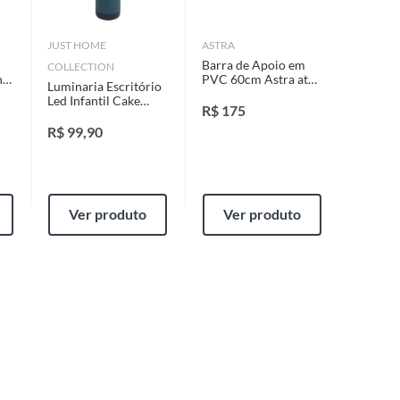
JUST HOME
ASTRA
Barra de Apoio em
COLLECTION
nze
PVC 60cm Astra até
Luminaria Escritório
150kg Branco
Led Infantil Cake
R$
175
Verde Just Home
Collection
R$
99,90
Ver produto
Ver produto