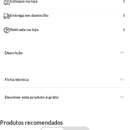
Estoque na loja
Entrega em domicílio
Retirada na loja
Descrição
Ficha técnica
Lado De Abertura
Móveis
Devolver este produto é grátis
CONCEITOS GERAIS
Modelo
Gold
O cliente poderá requerer a troca de produtos Marca Própria adquiridos
Produtos recomendados
ou oriundos das lojas da Construdecor, no entanto, a troca só é