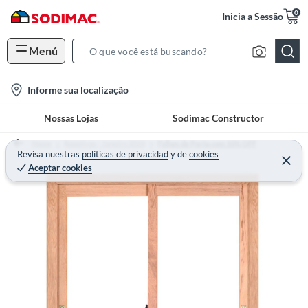
0
Inicia a Sessão
Menú
S
e
l
Informe sua localização
a
o
r
Nossas Lojas
Sodimac Constructor
c
c
a
h
Home
Rotativos - Janeiro 2024
Folhas de Porta com 10% OFF
t
Revisa nuestras
políticas de privacidad
y
de
cookies
B
Aceptar cookies
i
a
o
r
n
-
i
c
o
n