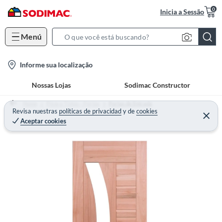
0
Inicia a Sessão
Menú
S
e
l
Informe sua localização
a
o
r
Nossas Lojas
Sodimac Constructor
c
c
a
h
Home
Pisos e Tintas - Portas
Portas de Entrada
t
Revisa nuestras
políticas de privacidad
y
de
cookies
B
Aceptar cookies
i
a
o
r
n
-
i
c
o
n