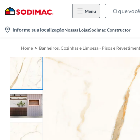
Menu
l
Informe sua localização
Nossas Lojas
Sodimac Constructor
o
c
Home
Banheiros, Cozinhas e Limpeza - Pisos e Revestimen
a
t
i
o
n
-
i
c
o
n