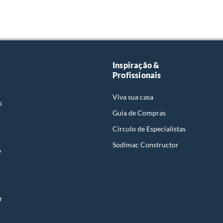
Inspiração &
Profissionais
Viva sua casa
s
Guia de Compras
Círculo de Especialístas
Sodimac Constructor
e
r