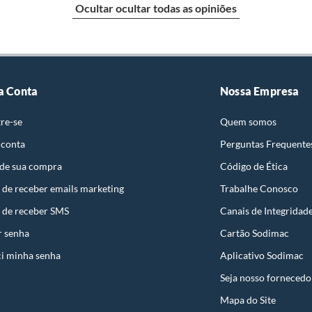
Ocultar ocultar todas as opiniões
e: pisos, porcelanatos, revestimentos, pastilhas,
re
entar a respectiva Nota Fiscal, quando será agendada
io. A resposta ao cliente deverá ser imediata. Sendo
a) dias, a contar da data da visita técnica.
sse poderá ser substituído, imediatamente, acrescido
a Conta
Nossa Empresa
são negociados diretamente entre o Diretor de Loja ou
re-se
Quem somos
ado
liente poderá optar por:
 conta
Perguntas Frequente
 perfeitas condições de uso;
 de sua compra
Código de Ética
izado
 atualizada;
 de receber emails marketing
Trabalhe Conosco
 de receber SMS
Canais de Integridad
anato
r senha
Cartão Sodimac
i minha senha
Aplicativo Sodimac
ão de Água <=0.5
mpra.
Seja nosso fornecedo
Mapa do Site