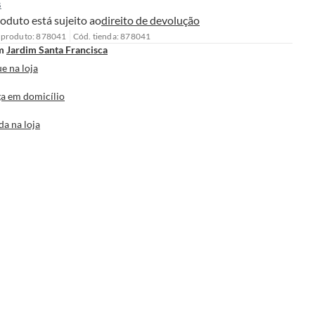
s
oduto está sujeito ao
direito de devolução
 produto: 878041
Cód. tienda: 878041
m
Jardim Santa Francisca
e na loja
a em domicílio
da na loja