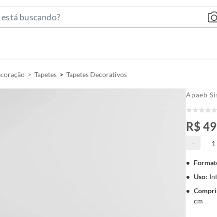
S
e
a
r
c
ecoração
Tapetes
Tapetes Decorativos
h
B
Apaeb Si
a
r
R$ 4
−
Format
Uso
:
In
Compri
cm