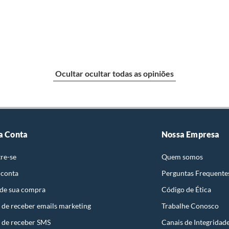
e: pisos, porcelanatos, revestimentos, pastilhas,
entar a respectiva Nota Fiscal, quando será agendada
io. A resposta ao cliente deverá ser imediata. Sendo
a) dias, a contar da data da visita técnica.
sse poderá ser substituído, imediatamente, acrescido
Ocultar ocultar todas as opiniões
são negociados diretamente entre o Diretor de Loja ou
liente poderá optar por:
 perfeitas condições de uso;
 atualizada;
a Conta
Nossa Empresa
re-se
Quem somos
 conta
Perguntas Frequente
 de sua compra
Código de Ética
mpra.
 de receber emails marketing
Trabalhe Conosco
 de receber SMS
Canais de Integridad