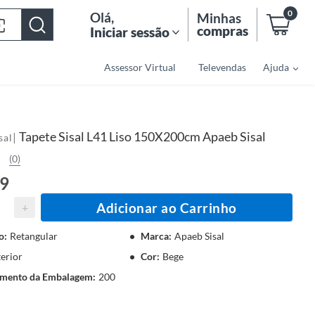
0
Olá
,
Minhas
compras
Iniciar sessão
Assessor Virtual
Televendas
Ajuda
Tapete Sisal L41 Liso 150X200cm Apaeb Sisal
|
sal
(0)
99
Adicionar ao Carrinho
+
o
:
Retangular
Marca
:
Apaeb Sisal
terior
Cor
:
Bege
mento da Embalagem
:
200