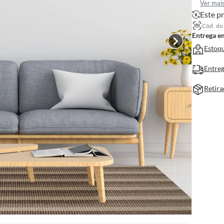
Ver mai
Este pr
Cód. do
Entrega e
Estoqu
Entreg
Retira