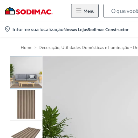
Menu
l
Informe sua localização
Nossas Lojas
Sodimac Constructor
o
c
Home
Decoração, Utilidades Domésticas e Iluminação - D
a
t
i
o
n
-
i
c
o
n