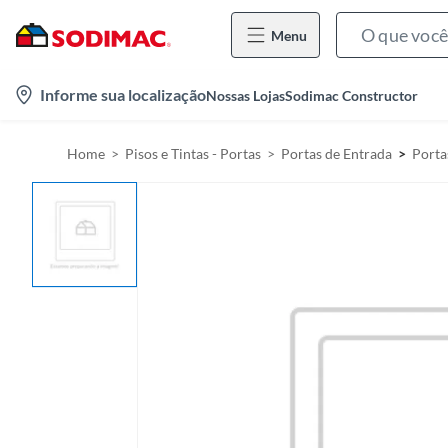
Menu
l
Informe sua localização
Nossas Lojas
Sodimac Constructor
o
c
Home
Pisos e Tintas - Portas
Portas de Entrada
Porta
a
t
i
o
n
-
i
c
o
n