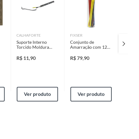
CALHAFORTE
FIXSER
CERÂMI
Suporte Interno
Conjunto de
BARROB
Torcido Moldura
Amarração com 12
Cumeei
Corte 28 Galvanizado
Peças Fixser
Cerâmic
R$
11,90
R$
79,90
Resinad
21cmx
R$
3,1
Vermel
Ver produto
Ver produto
Ver