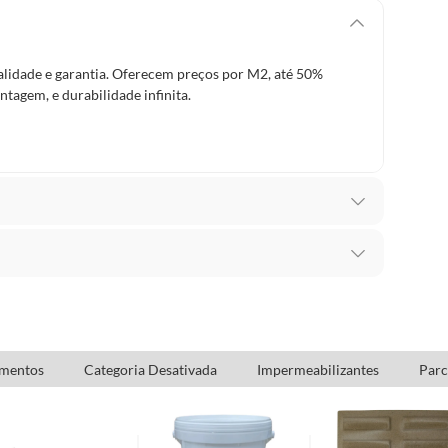
idade e garantia. Oferecem preços por M2, até 50%
tagem, e durabilidade infinita.
ada
9110110
ia adquiridos ou oriundos das lojas da Construdecor,
presentar vício, ou seja, quando apresentar
amentos
Categoria Desativada
Impermeabilizantes
Parc
orne o produto impróprio ou inadequado ao consumo
 produto: se é durável ou não durável.
ompanha acessorios