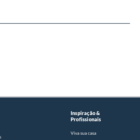
Inspiração &
Profissionais
Viva sua casa
s