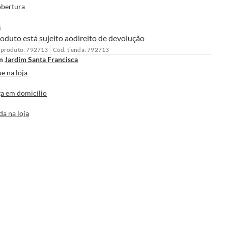
bertura
s
oduto está sujeito ao
direito de devolução
 produto: 792713
Cód. tienda: 792713
m
Jardim Santa Francisca
e na loja
a em domicílio
da na loja