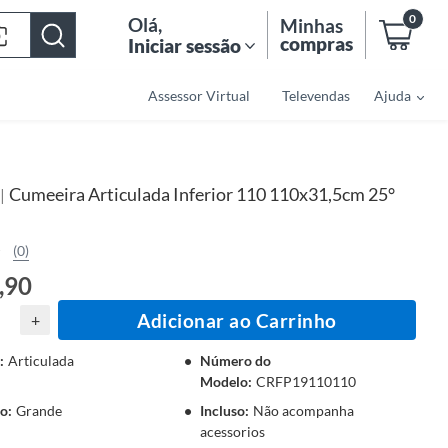
0
Olá
,
Minhas
compras
Iniciar sessão
Assessor Virtual
Televendas
Ajuda
Cumeeira Articulada Inferior 110 110x31,5cm 25°
|
(0)
,90
Adicionar ao Carrinho
+
:
Articulada
Número do
Modelo
:
CRFP19110110
o
:
Grande
Incluso
:
Não acompanha
acessorios