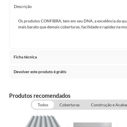
Descrição
Os produtos CONFIBRA, tem em seu DNA, a excelência da qual
mais barato que demais coberturas, facilidade e rapidez na mon
Ficha técnica
Devolver este produto é grátis
Modelo
Articul
CONCEITOS GERAIS
Número do Modelo
CRFP1
Produtos recomendados
O cliente poderá requerer a troca de produtos Marca Própr
no entanto, a troca só é obrigatória quando este produto a
Todos
Coberturas
Construção e Acab
Tamanho
Grande
irregularidade quanto à qualidade e/ou quantidade que t
ou que lhe diminua o valor.
O prazo para o cliente reclamar a troca depende do tipo de
Incluso
Não ac