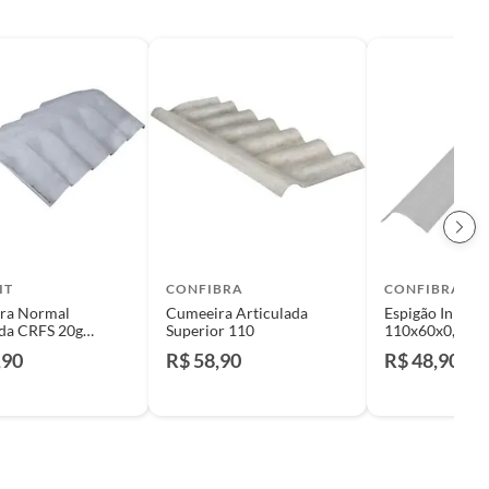
IT
CONFIBRA
CONFIBRA
ra Normal
Cumeeira Articulada
Espigão Início
da CRFS 20g
Superior 110
110x60x0,6cm 
20° Graus
Confibra
,90
R$ 58,90
R$ 48,90