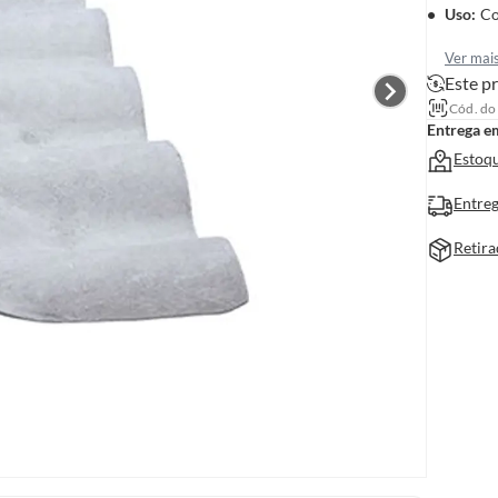
Uso
:
Co
Ver mai
Este pr
Cód. do
Entrega e
Estoqu
Entreg
Retira