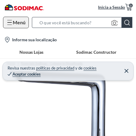
0
Inicia a Sessão
Menú
S
e
l
Informe sua localização
a
o
r
Nossas Lojas
Sodimac Constructor
c
c
a
h
Home
Especiais Sodimac - Categoria Desativada
t
Revisa nuestras
políticas de privacidad
y
de
cookies
B
Aceptar cookies
i
a
o
r
n
-
i
c
o
n