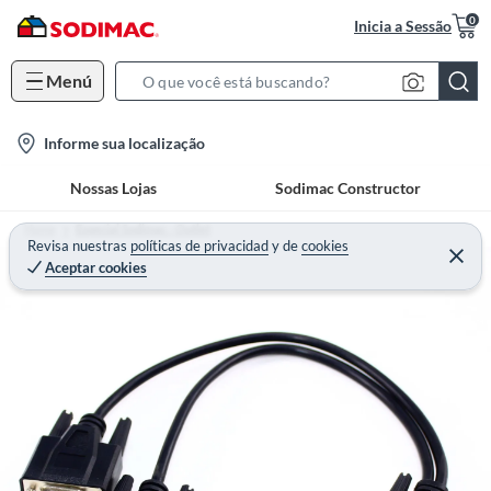
0
Inicia a Sessão
Menú
S
e
l
Informe sua localização
a
o
r
Nossas Lojas
Sodimac Constructor
c
c
a
h
Home
Especial Sodimac - Outlet
t
Revisa nuestras
políticas de privacidad
y
de
cookies
B
Aceptar cookies
i
a
o
r
n
-
i
c
o
n