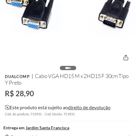
Cabo VGA HD15 M x 2HD15 F 30cm Tipo
DUALCOMP
Y Preto
R$ 28,90
Este produto está sujeito ao
direito de devolução
Cód. do produto: 753931
Cód. tienda: 753931
Entrega em
Jardim Santa Francisca