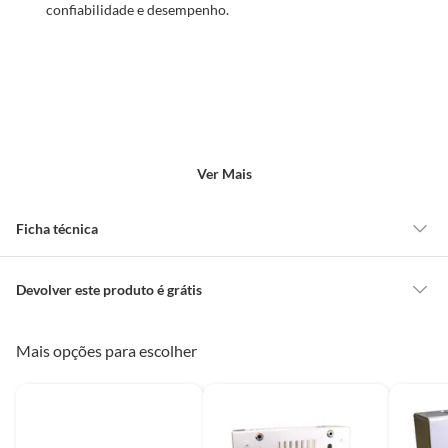
confiabilidade e desempenho.
Ver Mais
Ficha técnica
Categoria
Cabo
Devolver este produto é grátis
CONCEITOS GERAIS
Mais opções para escolher
Marca
DNI
O cliente poderá requerer a troca de produtos Marca Própria adquiridos
ou oriundos das lojas da Construdecor, no entanto, a troca só é
obrigatória quando este produto apresentar vício, ou seja, quando
Uso
Elétrica
apresentar irregularidade quanto à qualidade e/ou quantidade que torne
Características
o produto impróprio ou inadequado ao consumo ou que lhe diminua o