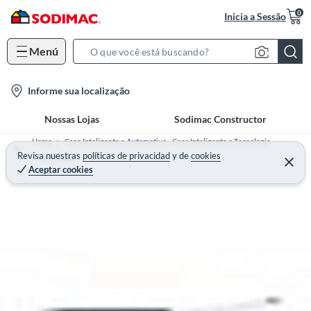
0
Inicia a Sessão
Menú
S
e
l
Informe sua localização
a
o
r
Nossas Lojas
Sodimac Constructor
c
c
a
h
Home
Casa Inteligente e Automotivo - Casa Inteligente e Tecnologia
t
Revisa nuestras
políticas de privacidad
y
de
cookies
B
Segurança
Aceptar cookies
i
a
o
r
n
-
i
c
o
n