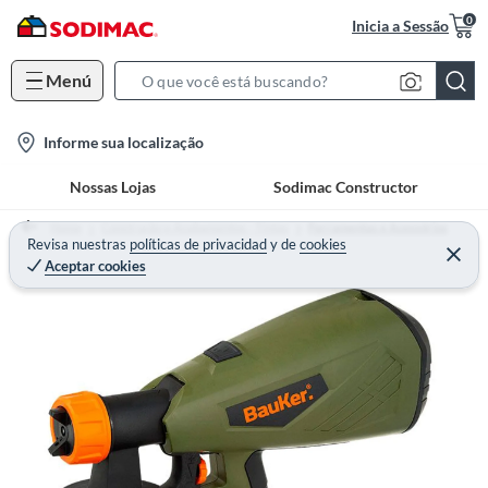
0
Inicia a Sessão
Menú
S
e
l
Informe sua localização
a
o
r
Nossas Lojas
Sodimac Constructor
c
c
a
h
Home
Construção e Acabamentos - Tintas
Ferramentas e Acessórios
t
Revisa nuestras
políticas de privacidad
y
de
cookies
B
Aceptar cookies
i
a
o
r
n
-
i
c
o
n