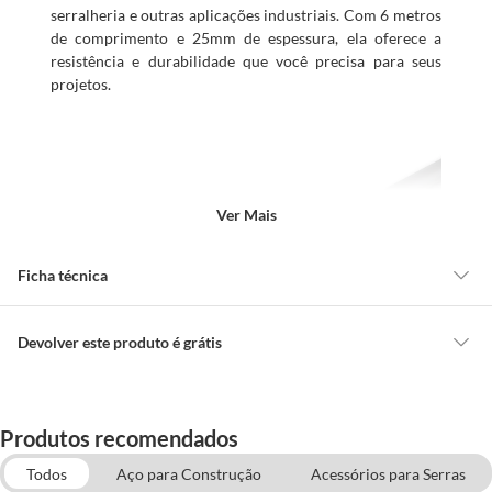
serralheria e outras aplicações industriais. Com 6 metros
de comprimento e 25mm de espessura, ela oferece a
resistência e durabilidade que você precisa para seus
projetos.
Ver Mais
Ficha técnica
Modelo
Redonda
Devolver este produto é grátis
CONCEITOS GERAIS
Formato
Redondo
O cliente poderá requerer a troca de produtos Marca Própria adquiridos
Produtos recomendados
ou oriundos das lojas da Construdecor, no entanto, a troca só é
Características
obrigatória quando este produto apresentar vício, ou seja, quando
Todos
Aço para Construção
Acessórios para Serras
Marca
Acerlomittal