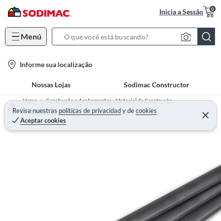
0
Inicia a Sessão
Menú
S
e
l
Informe sua localização
a
o
r
Nossas Lojas
Sodimac Constructor
c
c
a
h
Home
Construção e Acabamentos - Material de Construção
t
Revisa nuestras
políticas de privacidad
y
de
cookies
B
Aço para Construção
Aceptar cookies
i
a
o
r
n
-
i
c
o
n