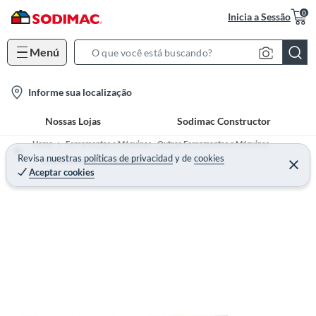
0
Inicia a Sessão
Menú
S
e
l
Informe sua localização
a
o
r
Nossas Lojas
Sodimac Constructor
c
c
a
h
Home
Ferramentas e Máquinas - Outras Ferramentas e Máquinas
t
Revisa nuestras
políticas de privacidad
y
de
cookies
B
Acessórios para Ferramentas
Aceptar cookies
i
a
o
r
n
-
i
c
o
n