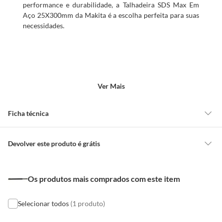
performance e durabilidade, a Talhadeira SDS Max Em
Aço 25X300mm da Makita é a escolha perfeita para suas
necessidades.
Ver Mais
Ficha técnica
Modelo
SDS Max
Devolver este produto é grátis
CONCEITOS GERAIS
Marca
Makita
Os produtos mais comprados com este item
O cliente poderá requerer a troca de produtos Marca Própria adquiridos
ou oriundos das lojas da Construdecor, no entanto, a troca só é
obrigatória quando este produto apresentar vício, ou seja, quando
Selecionar todos
(1 produto)
Cor
Prata
apresentar irregularidade quanto à qualidade e/ou quantidade que torne
o produto impróprio ou inadequado ao consumo ou que lhe diminua o