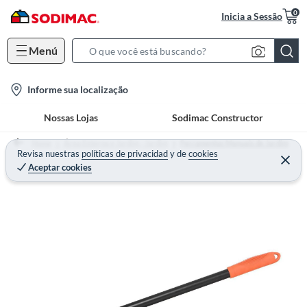
0
Inicia a Sessão
Menú
S
e
l
Informe sua localização
a
o
r
Nossas Lojas
Sodimac Constructor
c
c
a
h
Home
Área Externa e Jardim - Jardim
Ferramentas Manuais de Jardim
t
Revisa nuestras
políticas de privacidad
y
de
cookies
B
Aceptar cookies
i
a
o
r
n
-
i
c
o
n