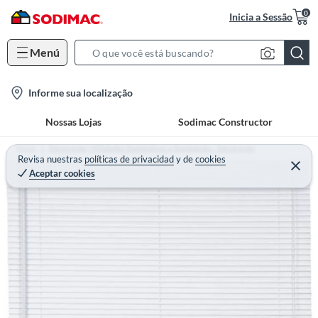
0
Inicia a Sessão
Menú
S
e
l
Informe sua localização
a
o
r
Nossas Lojas
Sodimac Constructor
c
c
a
h
Home
Decoração, Utilidades Domésticas e Iluminação - Decoração
t
Revisa nuestras
políticas de privacidad
y
de
cookies
B
Aceptar cookies
i
a
o
r
n
-
i
c
o
n