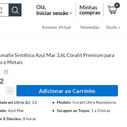
0
Olá
,
Minhas
compras
Iniciar sessão
Assessor Virtual
Televendas
Ajuda
smalte Sintético Azul Mar 3,6L Coralit Premium para
s e Metais
(0)
12
Adicionar ao Carrinho
+
ade em Litros (L)
:
3,6
Modelo
:
Coralit Ultra Resistencia
ade
:
Azul Mar
Secagem ao Toque
:
1 a 3 horas
m X Demãos
:
8 horas