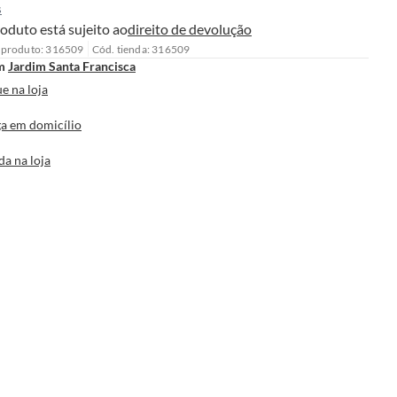
s
oduto está sujeito ao
direito de devolução
 produto: 316509
Cód. tienda: 316509
m
Jardim Santa Francisca
e na loja
a em domicílio
da na loja