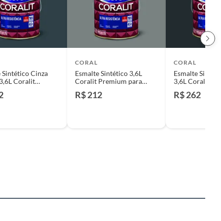
CORAL
CORAL
 Sintético Cinza
Esmalte Sintético 3,6L
Esmalte Sintéti
3,6L Coralit
Coralit Premium para
3,6L Coralit P
m para Madeiras e
Madeiras e Metais
Madeiras e Met
2
R$ 212
R$ 262