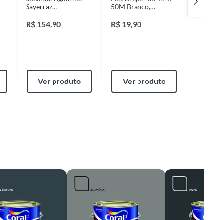
Sayerraz
50M Branco,
Respin
Transparente 5 Litros
Tekbond
Cabo Pi
Sayerlack
R$
154,90
R$
19,90
R$
5,9
Ver produto
Ver produto
Ver