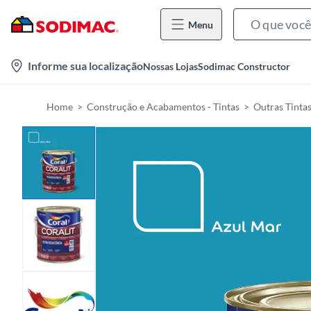
Menu
l
Informe sua localização
Nossas Lojas
Sodimac Constructor
o
c
Home
Construção e Acabamentos - Tintas
Outras Tinta
a
t
i
o
n
-
i
c
o
n