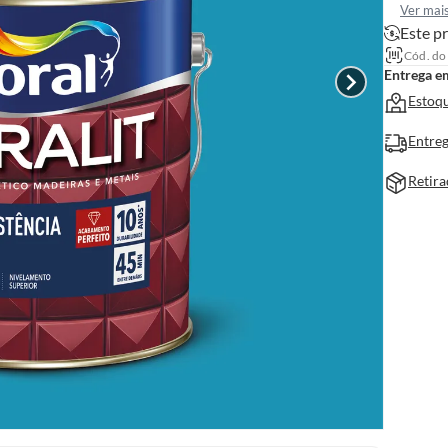
Ver mai
Este pr
Cód. do
Entrega e
Estoqu
Entreg
Retira