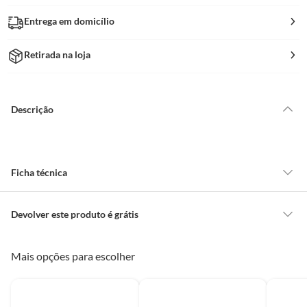
Entrega em domicílio
Retirada na loja
Descrição
Ficha técnica
Altura do Produto
4 Cm
Devolver este produto é grátis
CONCEITOS GERAIS
Mais opções para escolher
Largura do Produto
40 Cm
O cliente poderá requerer a troca de produtos Marca Própria adquiridos
ou oriundos das lojas da Construdecor, no entanto, a troca só é
obrigatória quando este produto apresentar vício, ou seja, quando
Comprimento do
40 Cm