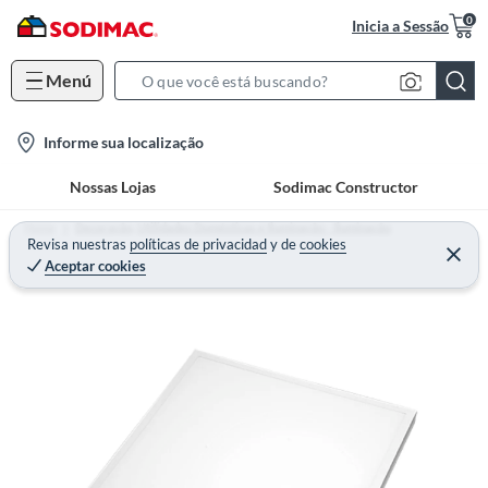
0
Inicia a Sessão
Menú
S
e
l
Informe sua localização
a
o
r
Nossas Lojas
Sodimac Constructor
c
c
a
h
Home
Decoração, Utilidades Domésticas e Iluminação - Iluminação
t
Revisa nuestras
políticas de privacidad
y
de
cookies
B
Aceptar cookies
i
a
o
r
n
-
i
c
o
n