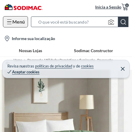
0
Inicia a Sessão
Menú
S
e
l
Informe sua localização
a
o
r
Nossas Lojas
Sodimac Constructor
c
c
a
h
Home
Decoração, Utilidades Domésticas e Iluminação - Decoração
t
Revisa nuestras
políticas de privacidad
y
de
cookies
B
Têxtil
Aceptar cookies
i
a
o
r
n
-
i
c
o
n