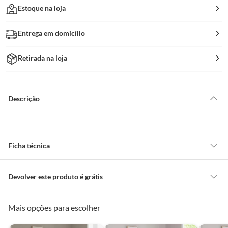
Estoque na loja
Entrega em domicílio
Retirada na loja
Descrição
Ficha técnica
Recomendações
Super Macio e Quente
Devolver este produto é grátis
CONCEITOS GERAIS
Mais opções para escolher
Material do Tecido
Poliéster
O cliente poderá requerer a troca de produtos Marca Própria adquiridos
ou oriundos das lojas da Construdecor, no entanto, a troca só é