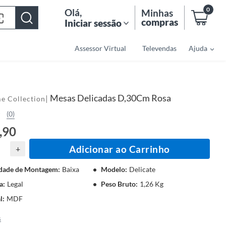
0
Olá
,
Minhas
compras
Iniciar sessão
Assessor Virtual
Televendas
Ajuda
Mesas Delicadas D,30Cm Rosa
|
e Collection
(0)
,90
Adicionar ao Carrinho
+
ldade de Montagem
:
Baixa
Modelo
:
Delicate
a
:
Legal
Peso Bruto
:
1,26 Kg
l
:
MDF
s