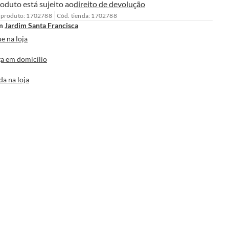
oduto está sujeito ao
direito de devolução
 produto: 1702788
Cód. tienda: 1702788
m
Jardim Santa Francisca
e na loja
a em domicílio
da na loja