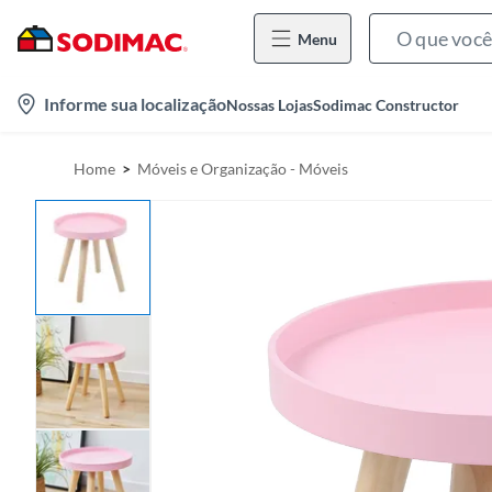
Menu
l
Informe sua localização
Nossas Lojas
Sodimac Constructor
o
c
Home
Móveis e Organização - Móveis
a
t
i
o
n
-
i
c
o
n