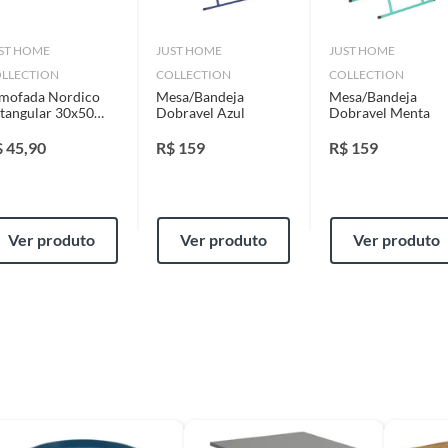
identificação do vício.
ST HOME
JUST HOME
JUST HOME
LLECTION
COLLECTION
COLLECTION
strói ou acaba com o primeiro uso ou em pouco tempo.
mofada Nordico
Mesa/Bandeja
Mesa/Bandeja
ntificação do vício.
tangular 30x50
Dobravel Azul
Dobravel Menta
nza Just Home
llection
$
45,90
R$
159
R$
159
me Collection
ta.
ojas ou no Centro de Distribuição, o atendente
Ver produto
Ver produto
Ver produto
esteja disponível em sua loja em até 30 (trinta) dias,
cliente.
de Distribuição, o cliente poderá optar por:
 perfeitas condições de uso;
 atualizada;