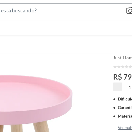
S
e
a
r
c
h
B
Just Hom
a
r
R$ 79
−
Difilcu
Garanti
Materia
Ver mai