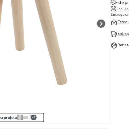
Este pr
Cód. do
Entrega e
Estoqu
Entreg
Retira
u projeto
+
2