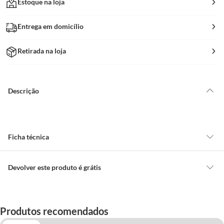
Estoque na loja
Entrega em domicílio
Retirada na loja
Descrição
Ficha técnica
Material da Lâmina
Aço
Devolver este produto é grátis
CONCEITOS GERAIS
Garantia
para a Vida Toda
O cliente poderá requerer a troca de produtos Marca Própria adquiridos
Produtos recomendados
ou oriundos das lojas da Construdecor, no entanto, a troca só é