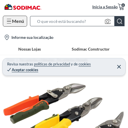
0
Inicia a Sessão
Menú
S
e
l
Informe sua localização
a
o
r
Nossas Lojas
Sodimac Constructor
c
c
a
h
Home
Ferramentas e Máquinas - Ferramentas Manuais
t
Revisa nuestras
políticas de privacidad
y
de
cookies
B
Aceptar cookies
i
a
o
r
n
-
i
c
o
n