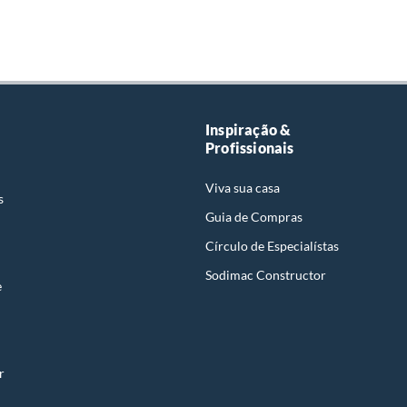
Inspiração &
Profissionais
Viva sua casa
s
Guia de Compras
Círculo de Especialístas
Sodimac Constructor
e
r