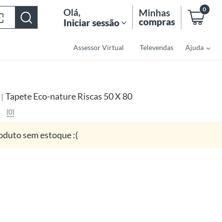
0
Olá
,
Minhas
compras
Iniciar sessão
Assessor Virtual
Televendas
Ajuda
Tapete Eco-nature Riscas 50 X 80
|
o
(0)
oduto sem estoque :(