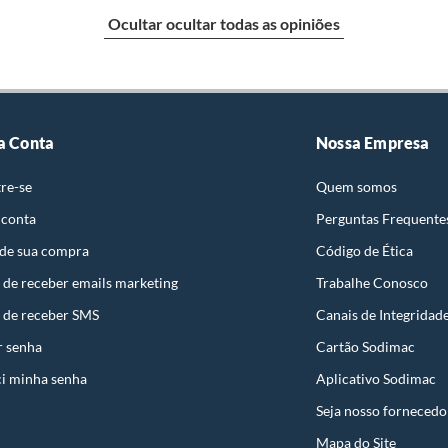
Ocultar ocultar todas as opiniões
identificação do vício.
scuro
strói ou acaba com o primeiro uso ou em pouco tempo.
ntificação do vício.
cie / Composição: 100% Polipropileno Solution Dyed
a Conta
Nossa Empresa
strutura / Altura: Bucle / 6mm. Acabame Nto: Borda
re-se
Quem somos
ta.
 conta
Perguntas Frequente
ojas ou no Centro de Distribuição, o atendente
s
 de sua compra
Código de Ética
esteja disponível em sua loja em até 30 (trinta) dias,
cliente.
 de receber emails marketing
Trabalhe Conosco
Eco-nature Riscas 50 X 80 Chumbo 100%polipropileno
de Distribuição, o cliente poderá optar por:
 Dyed Bcf/conforto Termico / Conforto Acustico /
 de receber SMS
Canais de Integridad
 perfeitas condições de uso;
ão Uv
r senha
Cartão Sodimac
 atualizada;
i minha senha
Aplicativo Sodimac
 o Tapete com Frrequencia para Melhor Manutenção do
Seja nosso fornecedo
o
Mapa do Site