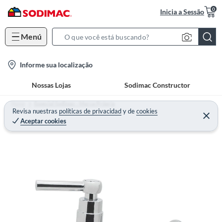
0
Inicia a Sessão
Menú
S
e
l
Informe sua localização
a
o
r
Nossas Lojas
Sodimac Constructor
c
c
a
h
Home
Especial Sodimac - Marca Própria
t
Revisa nuestras
políticas de privacidad
y
de
cookies
B
Aceptar cookies
i
a
o
r
n
-
i
c
o
n