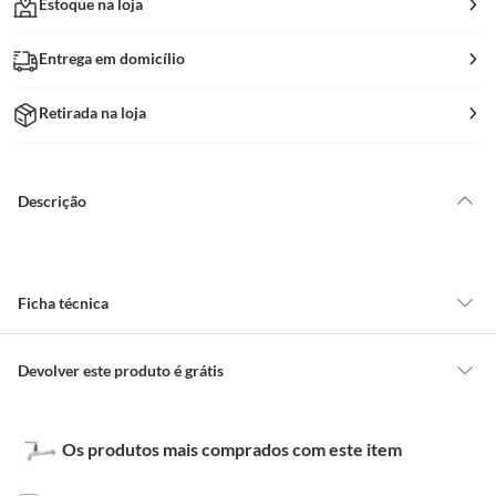
Estoque na loja
Entrega em domicílio
Retirada na loja
Descrição
Ficha técnica
Ambiente
Cozinha
Devolver este produto é grátis
CONCEITOS GERAIS
Altura do Produto
11,5 Cm
Os produtos mais comprados com este item
O cliente poderá requerer a troca de produtos Marca Própria adquiridos
ou oriundos das lojas da Construdecor, no entanto, a troca só é