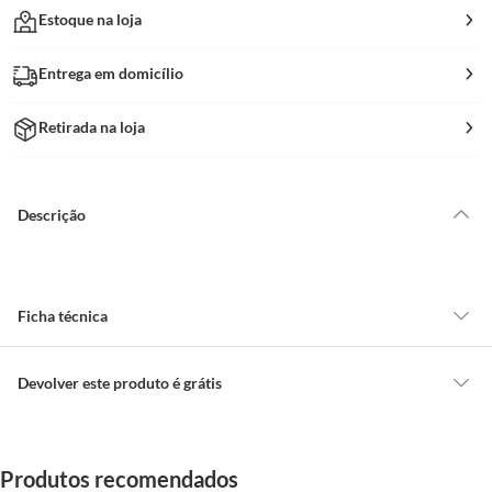
Estoque na loja
Entrega em domicílio
Retirada na loja
Descrição
Ficha técnica
Tipo
Outros
Devolver este produto é grátis
CONCEITOS GERAIS
Indicado para
INTERNO
O cliente poderá requerer a troca de produtos Marca Própria adquiridos
Produtos recomendados
ou oriundos das lojas da Construdecor, no entanto, a troca só é