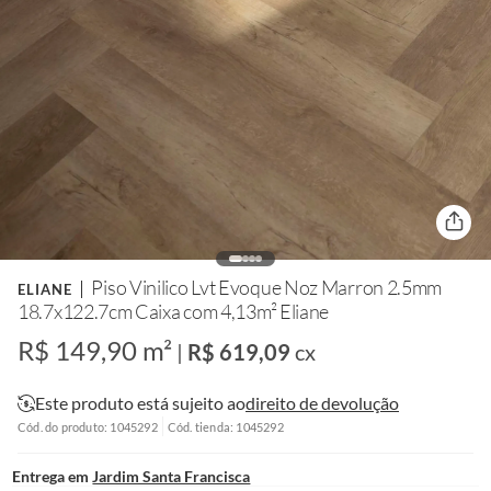
Piso Vinilico Lvt Evoque Noz Marron 2.5mm
ELIANE
18.7x122.7cm Caixa com 4,13m² Eliane
R$ 149,90 m²
|
R$ 619,09
cx
Este produto está sujeito ao
direito de devolução
Cód. do produto: 1045292
Cód. tienda: 1045292
Entrega em
Jardim Santa Francisca