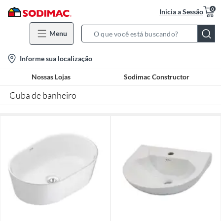
0
Inicia a Sessão
Menu
Search
Bar
location-
Informe sua localização
icon
Nossas Lojas
Sodimac Constructor
Cuba de banheiro