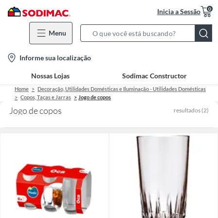
0
Inicia a Sessão
Menu
Search
Bar
location-
Informe sua localização
icon
Nossas Lojas
Sodimac Constructor
Home
Decoração, Utilidades Domésticas e Iluminação - Utilidades Domésticas
Copos, Taças e Jarras
Jogo de copos
Jogo de copos
resultados
(
2
)