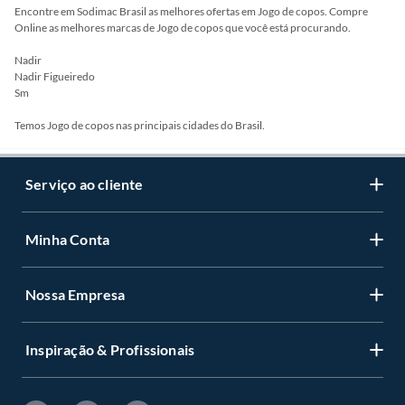
Encontre em Sodimac Brasil as melhores ofertas em Jogo de copos. Compre
Online as melhores marcas de Jogo de copos que você está procurando.
Nadir
Nadir Figueiredo
Sm
Temos Jogo de copos nas principais cidades do Brasil.
Serviço ao cliente
Minha Conta
Nossa Empresa
Inspiração & Profissionais