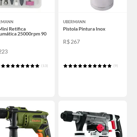
RMANN
UBERMANN
Mini Retifica
Pistola Pintura Inox
umática 25000rpm 90
R$ 267
223
(13)
(9)