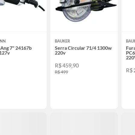
ANN
BAUKER
BAU
 Ang 7" 24167b
Serra Circular 71/4 1300w
Fur
127v
220v
PC6
220
9
R$ 459,90
R$ 
R$ 499