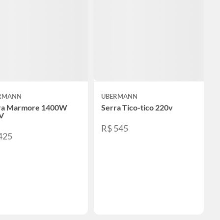
RMANN
UBERMANN
ra Marmore 1400W
Serra Tico-tico 220v
V
R$ 545
425