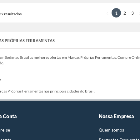
1
2
3
102 resultados
S PRÓPRIAS FERRAMENTAS
em Sodimac Brasil as melhores ofertas em Marcas Próprias Ferramentas. Compre Onlin
do.
n
cas Próprias Ferramentas nas principais cidades do Brasil.
a Conta
Nossa Empresa
re-se
Quem somos
 conta
Perguntas Frequente