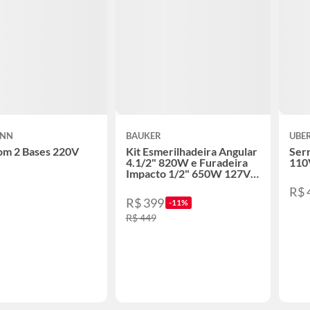
ANN
BAUKER
UBE
om 2 Bases 220V
Kit Esmerilhadeira Angular
Ser
4.1/2" 820W e Furadeira
110
Impacto 1/2" 650W 127V
7
com Acessórios e Maleta
R$ 
R$ 399
-11%
R$ 449