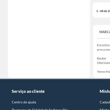
1 - 48 de 
MARCA
Encontre 
procuran
Bauker
Uberman
Temos Mar
Serviço ao cliente
Minh
Centro de ajuda
Cadast
Programa de Fidelidade Sodimac Stix
Minha