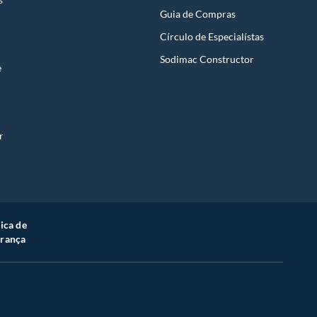
Guia de Compras
Círculo de Especialístas
Sodimac Constructor
e
r
tica de
rança