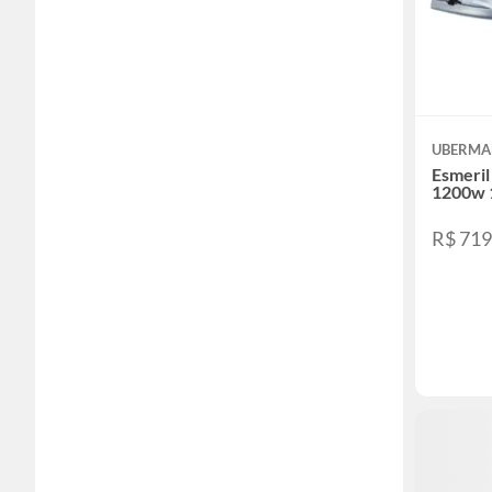
UBERM
Esmeril
1200w 
R$ 71