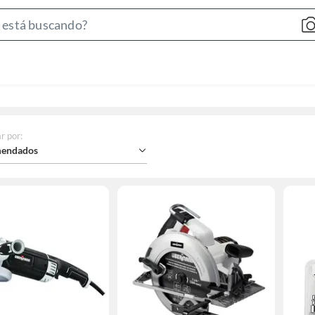
Search
Bar
r por
:
endados