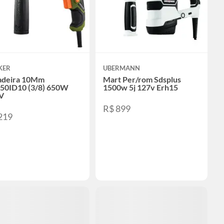
KER
UBERMANN
adeira 10Mm
Mart Per/rom Sdsplus
50ID10 (3/8) 650W
1500w 5j 127v Erh15
V
R$ 899
219