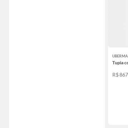
UBERM
Tupia c
R$ 86