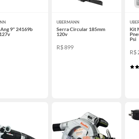
ANN
UBERMANN
UBE
 Ang 9" 24169b
Serra Circular 185mm
Kit 
127v
120v
Pne
Psi
9
R$ 899
R$ 