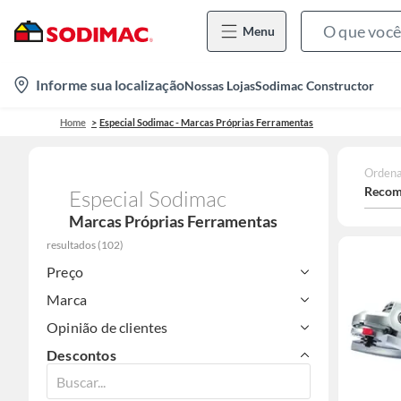
Menu
location-
Informe sua localização
Nossas Lojas
Sodimac Constructor
icon
Home
Especial Sodimac - Marcas Próprias Ferramentas
Ordena
Recom
Especial Sodimac
Marcas Próprias Ferramentas
resultados
(
102
)
Preço
Marca
Opinião de clientes
Descontos