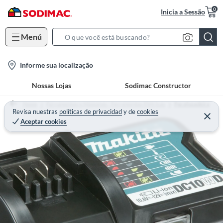
0
Inicia a Sessão
Menú
S
e
l
Informe sua localização
a
o
r
Nossas Lojas
Sodimac Constructor
c
c
a
h
Home
Ferramentas e Máquinas - Ferramentas Elétricas
Parafusadeira
t
Revisa nuestras
políticas de privacidad
y
de
cookies
B
Aceptar cookies
i
a
o
r
n
-
i
c
o
n