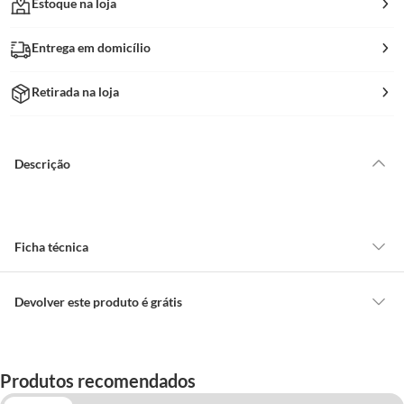
Estoque na loja
Entrega em domicílio
Retirada na loja
Descrição
Ficha técnica
Marca
Makita
Devolver este produto é grátis
CONCEITOS GERAIS
Modelo
197342-2
O cliente poderá requerer a troca de produtos Marca Própria adquiridos
Produtos recomendados
ou oriundos das lojas da Construdecor, no entanto, a troca só é