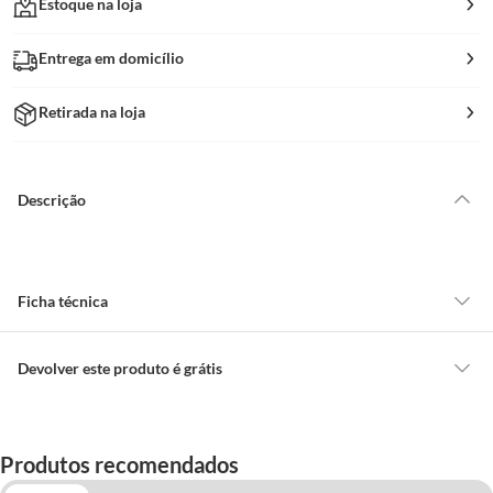
Estoque na loja
Entrega em domicílio
Retirada na loja
Descrição
Ficha técnica
Marca
Makita
Devolver este produto é grátis
CONCEITOS GERAIS
Modelo
197397-7
O cliente poderá requerer a troca de produtos Marca Própria adquiridos
Produtos recomendados
ou oriundos das lojas da Construdecor, no entanto, a troca só é