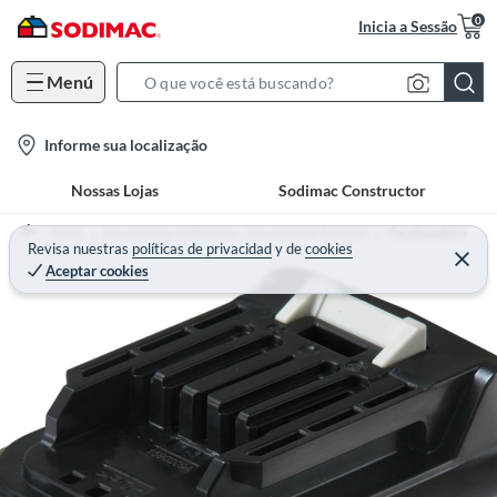
0
Inicia a Sessão
Menú
S
e
l
Informe sua localização
a
o
r
Nossas Lojas
Sodimac Constructor
c
c
a
h
Home
Ferramentas e Máquinas - Ferramentas Elétricas
Parafusadeira
t
Revisa nuestras
políticas de privacidad
y
de
cookies
B
Aceptar cookies
i
a
o
r
n
-
i
c
o
n