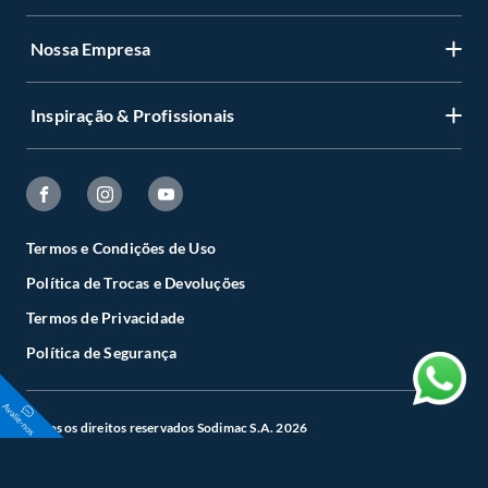
Programa de Fidelidade Sodimac Stix
Nossa Empresa
Cadastre-se
LGPD - Lei Geral de Proteção de Dados Pessoais
Minha conta
Política de Zona de Preços
Inspiração & Profissionais
Quem somos
Status de sua compra
Retirada na Loja
Perguntas Frequentes
Deixar de receber emails marketing
Viva sua casa
Regras dos cupons de desconto
Código de Ética
Deixar de receber SMS
Guia de Compras
Trabalhe Conosco
Termos e Condições de Uso
Alterar senha
Círculo de Especialístas
Política de Trocas e Devoluções
Canais de Integridade
Esqueci minha senha
Sodimac Constructor
Termos de Privacidade
Cartão Sodimac
Política de Segurança
Aplicativo Sodimac
Seja nosso fornecedor
Todos os direitos reservados Sodimac S.A. 2026
Mapa do Site