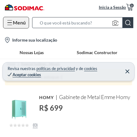
0
Inicia a Sessão
Menú
S
e
l
Informe sua localização
a
o
r
Nossas Lojas
Sodimac Constructor
c
c
a
h
Home
Especial Sodimac - Móveis
t
Revisa nuestras
políticas de privacidad
y
de
cookies
B
Aceptar cookies
i
a
Produto sem estoque :(
o
r
n
Gabinete de Metal Emme Homy
HOMY
-
i
R$ 699
c
o
(0)
n