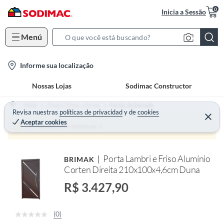
0
Inicia a Sessão
Menú
S
e
l
Informe sua localização
a
o
r
Nossas Lojas
Sodimac Constructor
c
c
a
h
Home
Pisos e Tintas - Portas
Portas de Entrada
t
Revisa nuestras
políticas de privacidad
y
de
cookies
B
Aceptar cookies
i
a
Produto sem estoque :(
o
r
n
Porta Lambri e Friso Alumínio
BRIMAK
-
Corten Direita 210x100x4,6cm Duna
i
c
R$ 3.427,90
o
n
(0)