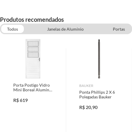
Produtos recomendados
Todos
Janelas de Alumínio
Portas
Inseticidas e Repelentes
Porta Postigo Vidro
BAUKER
Mini Boreal Alumínio
Ponta Phillips 2 X 6
Branco Direita
Polegadas Bauker
210x80cm
R$
619
R$
20,90