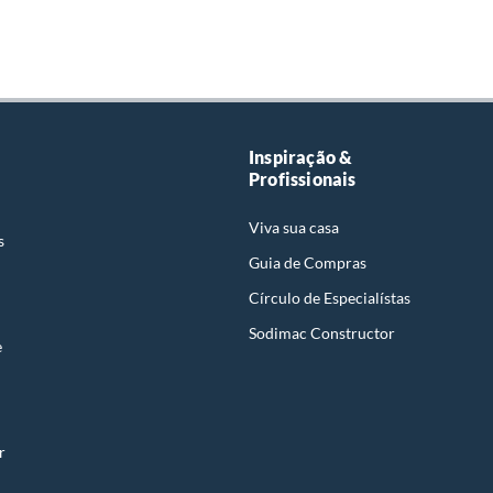
Inspiração &
Profissionais
Viva sua casa
s
Guia de Compras
Círculo de Especialístas
Sodimac Constructor
e
r