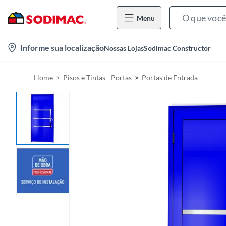
Menu
l
Informe sua localização
Nossas Lojas
Sodimac Constructor
o
c
Home
Pisos e Tintas - Portas
Portas de Entrada
a
t
i
o
n
-
i
c
o
n