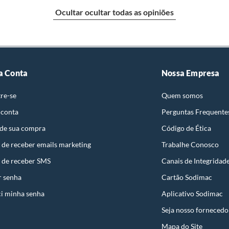
Ocultar ocultar todas as opiniões
identificação do vício.
g
strói ou acaba com o primeiro uso ou em pouco tempo.
ntificação do vício.
a Conta
Nossa Empresa
x4,6cm
re-se
Quem somos
ta.
 conta
Perguntas Frequente
ojas ou no Centro de Distribuição, o atendente
, Fechadura, Dobradiça
 de sua compra
Código de Ética
esteja disponível em sua loja em até 30 (trinta) dias,
cliente.
 de receber emails marketing
Trabalhe Conosco
de Distribuição, o cliente poderá optar por:
 de receber SMS
Canais de Integridad
 perfeitas condições de uso;
r senha
Cartão Sodimac
 atualizada;
al
i minha senha
Aplicativo Sodimac
Seja nosso fornecedo
es
Mapa do Site