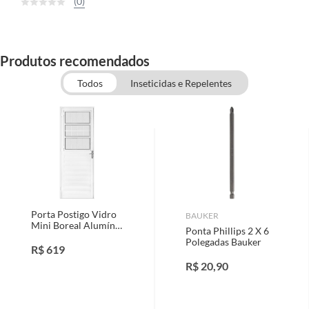
(0)
Produtos recomendados
Todos
Inseticidas e Repelentes
Porta Postigo Vidro
BAUKER
Mini Boreal Alumínio
Ponta Phillips 2 X 6
Branco Direita
Polegadas Bauker
210x80cm
R$
619
R$
20,90