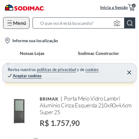
0
Inicia a Sessão
Menú
S
e
l
Informe sua localização
a
o
r
Nossas Lojas
Sodimac Constructor
c
c
a
h
Home
Pisos e Tintas - Portas
Portas de Entrada
t
Revisa nuestras
políticas de privacidad
y
de
cookies
B
Aceptar cookies
i
a
Produto sem estoque :(
o
r
n
Porta Meio Vidro Lambri
BRIMAK
-
Alumínio Cinza Esquerda 210x80x4,6cm
i
Super 25
c
R$ 1.757,90
o
n