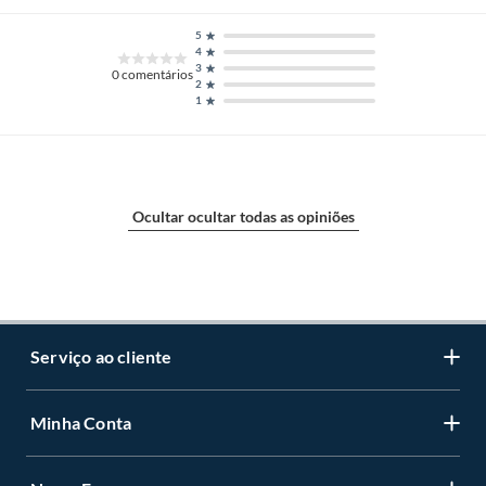
esta poderá ser feita desde que o cliente pague a diferença de preço.
5
4
3
0
comentários
2
1
Ocultar ocultar todas as opiniões
Serviço ao cliente
Minha Conta
Centro de ajuda
Programa de Fidelidade Sodimac Stix