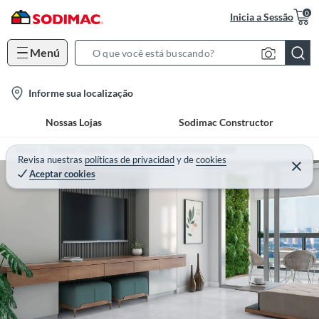
0
Inicia a Sessão
Menú
S
e
l
Informe sua localização
a
o
r
Nossas Lojas
Sodimac Constructor
c
c
a
h
Home
Especial Sodimac - Cyber - Pisos e Porcelanatos - 2024
t
Revisa nuestras
políticas de privacidad
y
de
cookies
B
Aceptar cookies
i
a
o
r
n
-
i
c
o
n