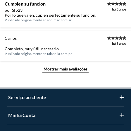
Cumplen su funcion
há 3 anos
por Sfp23
Por lo que valen, cuplen perfectamente su funcion.
Publicado originalmente en
sodimac.com.ar
Carlos
há 3 anos
Completo, muy útil, necesario
Publicado originalmente en
falabella.com.pe
Mostrar mais avaliações
Serviço ao cliente
Minha Conta
Centro de ajuda
Programa de Fidelidade Sodimac Stix