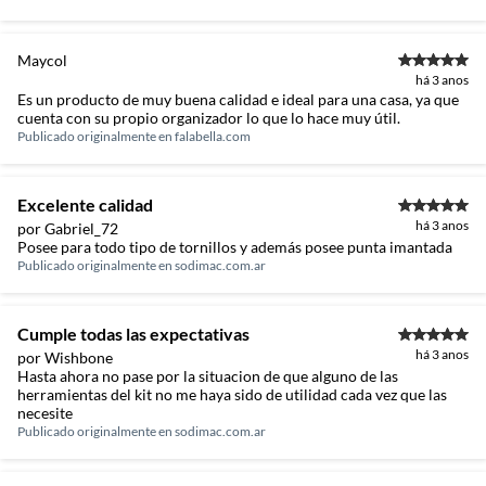
condições de uso;
b.
A restituição imediata da quantia paga, monetariamente atualizada;
c.
O abatimento proporcional no preço.
Maycol
há 3 anos
Produtos em PERFEITO ESTADO
Es un producto de muy buena calidad e ideal para una casa, ya que
cuenta con su propio organizador lo que lo hace muy útil.
Para a compra via Site ou Televendas após o prazo de 7 dias a troca será
Publicado originalmente en
falabella.com
atendida somente nas lojas da Construdecor.
A troca de produtos em perfeito estado, ou seja, que não apresente
qualquer tipo de vício, não é obrigatório. No entanto, se o produto estiver
Excelente calidad
em perfeito estado, em sua embalagem original, intacta e acompanhada
há 3 anos
da respectiva Nota Fiscal, a Construdecor, por mera liberalidade, poderá
por Gabriel_72
Posee para todo tipo de tornillos y además posee punta imantada
trocar o produto por quaisquer outros disponíveis em loja, de igual valor
Publicado originalmente en
sodimac.com.ar
ou, no caso de produto com peço superior ao produto objeto da troca,
esta poderá ser feita desde que o cliente pague a diferença de preço.
Cumple todas las expectativas
há 3 anos
por Wishbone
Hasta ahora no pase por la situacion de que alguno de las
herramientas del kit no me haya sido de utilidad cada vez que las
necesite
Publicado originalmente en
sodimac.com.ar