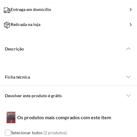
Entrega em domicílio
Retirada na loja
Descrição
Ficha técnica
Garantia
3 Meses
Devolver este produto é grátis
CONCEITOS GERAIS
Peso Bruto
1,36kg
Os produtos mais comprados com este item
O cliente poderá requerer a troca de produtos Marca Própria adquiridos
ou oriundos das lojas da Construdecor, no entanto, a troca só é
obrigatória quando este produto apresentar vício, ou seja, quando
Selecionar todos
(2 produtos)
EAN
7807999979811