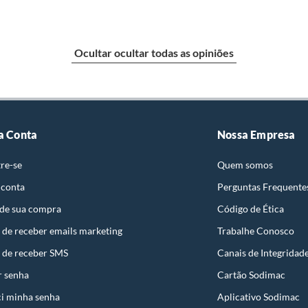
e: pisos, porcelanatos, revestimentos, pastilhas,
entar a respectiva Nota Fiscal, quando será agendada
Ocultar ocultar todas as opiniões
io. A resposta ao cliente deverá ser imediata. Sendo
a) dias, a contar da data da visita técnica.
sse poderá ser substituído, imediatamente, acrescido
são negociados diretamente entre o Diretor de Loja ou
a Conta
Nossa Empresa
liente poderá optar por:
 perfeitas condições de uso;
re-se
Quem somos
 atualizada;
 conta
Perguntas Frequente
 de sua compra
Código de Ética
 de receber emails marketing
Trabalhe Conosco
 de receber SMS
Canais de Integridad
mpra.
r senha
Cartão Sodimac
i minha senha
Aplicativo Sodimac