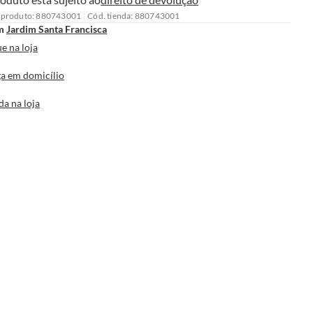
 produto: 880743001
Cód. tienda: 880743001
m
Jardim Santa Francisca
e na loja
a em domicílio
da na loja