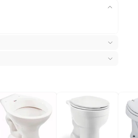
ia adquiridos ou oriundos das lojas da Construdecor,
presentar vício, ou seja, quando apresentar
orne o produto impróprio ou inadequado ao consumo
 produto: se é durável ou não durável.
a; que não é destruído pelo consumo; há o desgaste