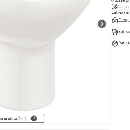
Cód. do
Entrega e
Estoqu
Entreg
Retira
u projeto
+
2