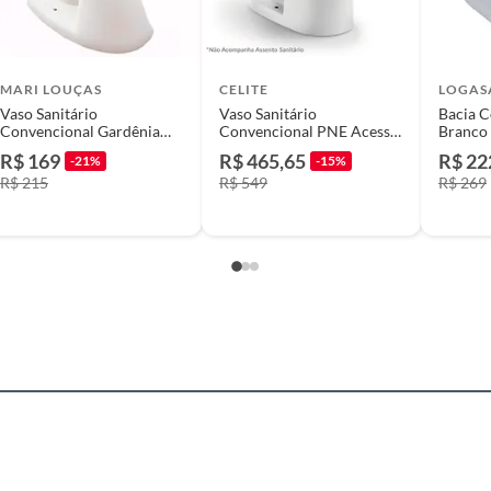
identificação do vício.
strói ou acaba com o primeiro uso ou em pouco tempo.
MARI LOUÇAS
CELITE
LOGAS
ntificação do vício.
Vaso Sanitário
Vaso Sanitário
Bacia C
Convencional Gardênia
Convencional PNE Acesso
Branco
Branco Mari Louças
Confort 6L Branco Celite
R$ 169
R$ 465,65
R$ 22
-21%
-15%
R$ 215
R$ 549
R$ 269
ta.
ojas ou no Centro de Distribuição, o atendente
esteja disponível em sua loja em até 30 (trinta) dias,
cliente.
de Distribuição, o cliente poderá optar por:
 perfeitas condições de uso;
 atualizada;