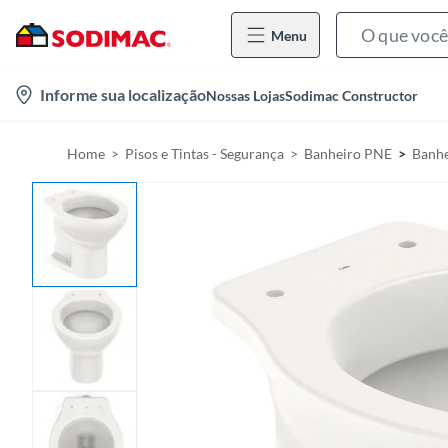
Menu
l
Informe sua localização
Nossas Lojas
Sodimac Constructor
o
c
Home
Pisos e Tintas - Segurança
Banheiro PNE
Banhe
a
t
i
o
n
-
i
c
o
n