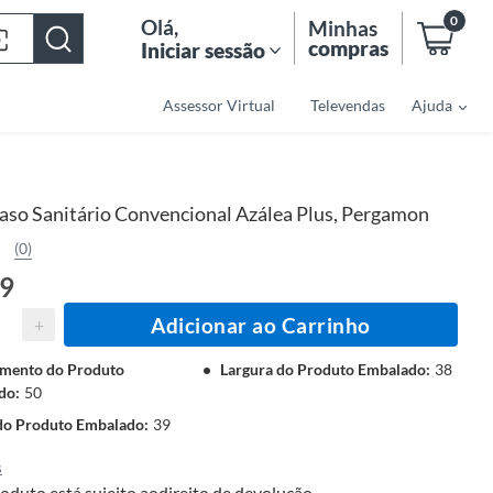
0
Olá
,
Minhas
compras
Iniciar sessão
Assessor Virtual
Televendas
Ajuda
aso Sanitário Convencional Azálea Plus, Pergamon
(0)
39
Adicionar ao Carrinho
+
mento do Produto
Largura do Produto Embalado
:
38
do
:
50
 do Produto Embalado
:
39
s
oduto está sujeito ao
direito de devolução