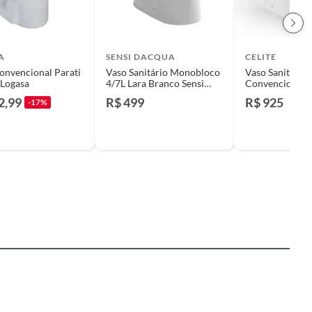
A
SENSI DACQUA
CELITE
onvencional Parati
Vaso Sanitário Monobloco
Vaso Sanitário
 Logasa
4/7L Lara Branco Sensi
Convencional E
D'acqua
Celite
2,99
R$ 499
R$ 925
-17%