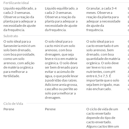
Embalado
Fertilizante Ideal
Líquido equilibrado, a
Líquido equilibrado, a
Granular, a cada 3-4
cada 2-3 semanas.
cada 2-3 semanas.
meses. Observe a
Observe a reação da
Observe a reação da
reação da planta para
Altura do Produto
14
planta para adequar a
planta para adequar a
adequar a necessidade
Embalado
necessidade de ajuste
necessidade de ajuste
de ajuste da
da frequência.
da frequência.
frequência.
Substrato
O solo ideal para a
O solo ideal para o
O solo ideal para o
Sansevieria mini é um
cacto mini é um solo
cacto enxertado é um
solo bem drenado,
arenoso, com boa
solo arenoso, bem
com boa porosidade,
drenagem, que seja
drenado, com boa
como um solo
leve e rico em matéria
quantidade de matéria
arenoso, com adição
orgânica. O solo deve
orgânica. O solo deve
de matéria orgânica
ser bem drenado para
ser leve e rico em
para melhorar a
evitar o acúmulo de
nutrientes, com pH
fertilidade.
água, o que pode levar
entre 6,5 e 7,5. É
à podridão das raízes.
importante que o solo
Adicione areia grossa,
seja bem irrigado, mas
cascalho ou perlite ao
não encharcado.
solo para melhorar a
drenagem.
Ciclo de Vida
Perene
Perene
O ciclo de vida de um
cacto enxertado
depende do tipo de
cacto enxertado.
Alguns cactos têm um