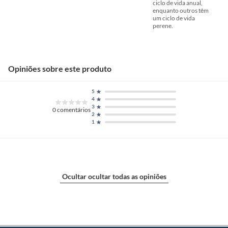
ciclo de vida anual,
enquanto outros têm
um ciclo de vida
perene.
Opiniões sobre este produto
5
4
3
0
comentários
2
1
Ocultar ocultar todas as opiniões