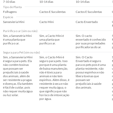
7-10 dias
10-14 dias
10-14 dias
c.
O abatimento proporcional no preço.
Tipo de Planta
Rega em dias
10-14 dias
Folhagens
Cactos E Suculentas
Cactos E Suculentas
Produtos em PERFEITO ESTADO
Espécie
Para a compra via Site ou Televendas após o prazo de 7 dias a troca será
Sansevieria Mini
Cacto Mini
Cacto Enxertado
Dica de Vasos e
Não se Aplica
atendida somente nas lojas da Construdecor.
Cachepot
A troca de produtos em perfeito estado, ou seja, que não apresente
Puririfica o ar (sim ou não)
qualquer tipo de vício, não é obrigatório. No entanto, se o produto estiver
Sim, a Sansevéria Mini
Sim, a Cacto Mini é
Sim. O cacto
em perfeito estado, em sua embalagem original, intacta e acompanhada
é uma planta que
uma planta que
enxertado é conhecido
purifica o ar.
purifica o ar.
por suas propriedades
da respectiva Nota Fiscal, a Construdecor, por mera liberalidade, poderá
Ciclo de Vida
Perene
purificadoras do ar.
trocar o produto por quaisquer outros disponíveis em loja, de igual valor
Segura para Pet (sim ou não)
ou, no caso de produto com peço superior ao produto objeto da troca,
Sim, a Sansevieria Mini
Sim, o Cacto Mini é
Sim. O Cacto
esta poderá ser feita desde que o cliente pague a diferença de preço.
Características
Recomenda-se uso de
é segura para pets. Ela
seguro para pets. Isso
Enxertado é seguro
não contém toxinas
porque é uma planta
para os pets pois é uma
substrato com boa drenagem
que possam ser
de baixa manutenção,
planta resistente, não
para evitar o apodrecimento
prejudiciais à saúde
não é tóxica para
possui espinhos e não
dos animais, além de
animais e não tem
libera toxinas que
ser resistente a pragas
espinhos. Além disso, é
possam ser
e doenças. Ela também
resistente à seca e não
prejudiciais à saúde
Comprimento do
14
é fácil de cuidar, pois
requer muita água, o
dos animais.
não requer muita água
que significa que não
Produto Embalado
ou luz solar.
há risco de intoxicação
por água.
Largura do Produto
13