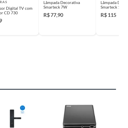
BRAS
Lâmpada Decorativa
Lâmpada Decor
Smarteck 7W
Smarteck 12W
or Digital TV com
or CD 730
R$ 77,90
R$ 115
9