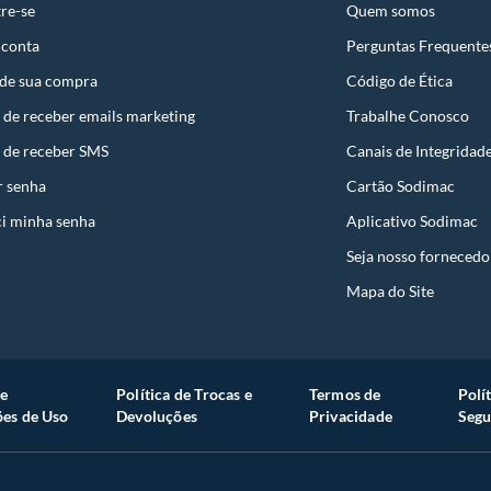
uto em quaisquer das lojas ou no Centro de
re-se
Quem somos
 conta
Perguntas Frequente
 perfeitas condições de uso;
 de sua compra
Código de Ética
 atualizada;
 de receber emails marketing
Trabalhe Conosco
 de receber SMS
Canais de Integridad
r senha
Cartão Sodimac
s a troca será atendida somente nas lojas da
i minha senha
Aplicativo Sodimac
resente qualquer tipo de vício, não é obrigatório. No
Seja nosso fornecedo
embalagem original, intacta e acompanhada da
Mapa do Site
ade, poderá trocar o produto por quaisquer outros
com peço superior ao produto objeto da troca, esta
reço.
e
Política de Trocas e
Termos de
Polí
es de Uso
Devoluções
Privacidade
Segu