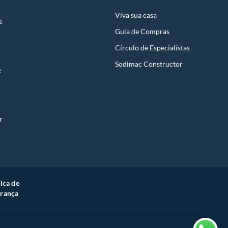
Viva sua casa
s
Guia de Compras
Círculo de Especialístas
Sodimac Constructor
e
r
tica de
rança