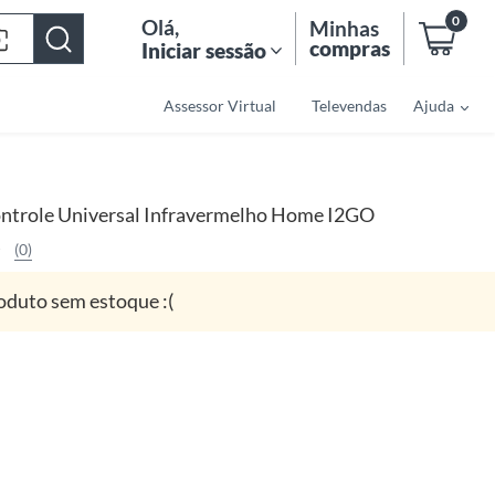
0
Olá
,
Minhas
compras
Iniciar sessão
Assessor Virtual
Televendas
Ajuda
ntrole Universal Infravermelho Home I2GO
(0)
oduto sem estoque :(