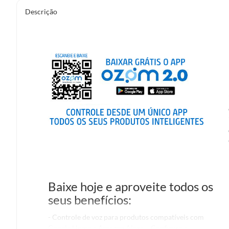
Descrição
Baixe hoje e aproveite todos os
seus benefícios:
- Controle de voz para produtos compatíveis com
Google Home e Amazon Alexa. - Configure e