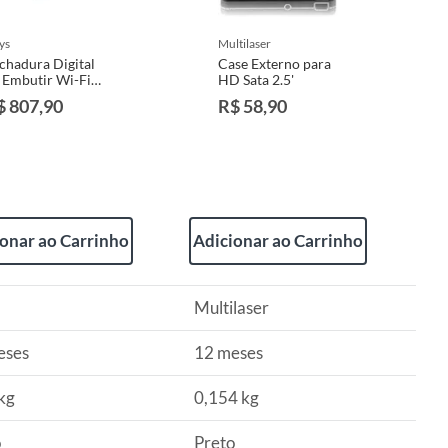
sys
multilaser
chadura Digital
Case Externo para
 Embutir Wi-Fi
HD Sata 2.5'
m Biometria
$ 807,90
R$ 58,90
F-DE4000B
sys
onar ao Carrinho
Adicionar ao Carrinho
Multilaser
eses
12 meses
kg
0,154 kg
o
Preto