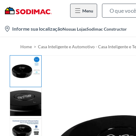
Menu
l
Informe sua localização
Nossas Lojas
Sodimac Constructor
o
c
Home
Casa Inteligente e Automotivo - Casa Inteligente e T
a
t
i
o
n
-
i
c
o
n