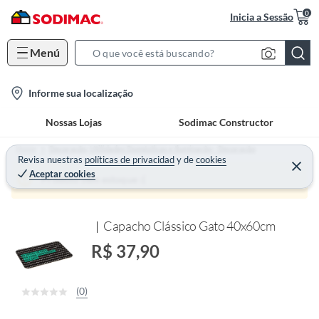
0
Inicia a Sessão
Menú
S
e
l
Informe sua localização
a
o
r
Nossas Lojas
Sodimac Constructor
c
c
a
h
Home
Decoração, Utilidades Domésticas e Iluminação - Decoração
t
Revisa nuestras
políticas de privacidad
y
de
cookies
B
Aceptar cookies
i
a
Produto sem estoque :(
o
r
n
Capacho Clássico Gato 40x60cm
-
i
R$ 37,90
c
o
(0)
n