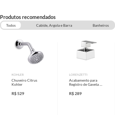
Produtos recomendados
Todos
Cabide, Argola e Barra
Banheiros
Assentos Sanitários
Banheiros e Cozinhas
Banheiros, Cozinhas e Limpeza
KOHLER
LORENZETTI
Chuveiro Citrus
Acabamento para
Kohler
Registro de Gaveta e
Pressão Base 1" 1/2"
e 3/4" LorenVogue
R$
529
R$
289
Cromado