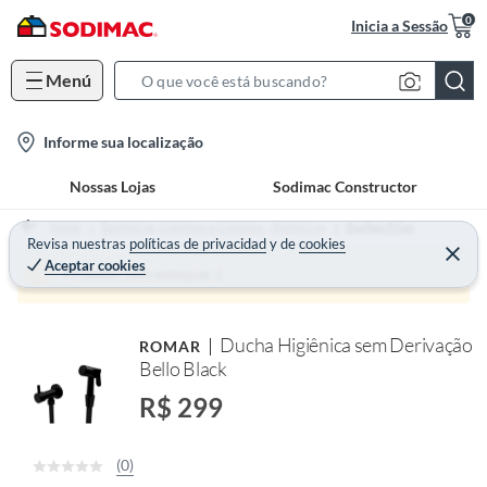
0
Inicia a Sessão
Menú
S
e
l
Informe sua localização
a
o
r
Nossas Lojas
Sodimac Constructor
c
c
a
h
Home
Banheiros, Cozinhas e Limpeza - Banheiros
Duchas Frias
t
Revisa nuestras
políticas de privacidad
y
de
cookies
B
Aceptar cookies
i
a
Produto sem estoque :(
o
r
n
Ducha Higiênica sem Derivação
ROMAR
-
Bello Black
i
c
R$ 299
o
n
(0)