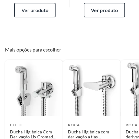
Ver produto
Ver produto
Mais opções para escolher
CELITE
ROCA
ROCA
Ducha Higiênica Com
Ducha Higiênica com
Ducha 
Derivação Lix Cromado
derivação a tlas
deriva