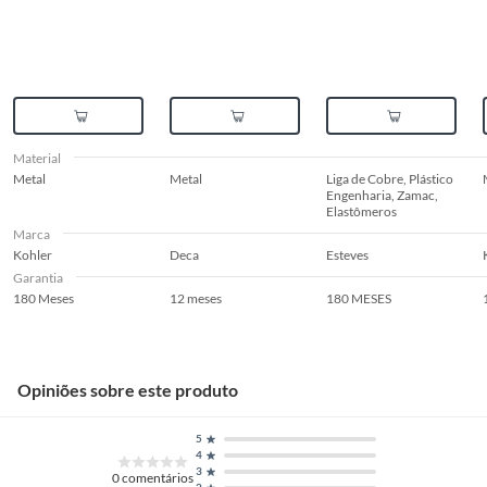
Material
Metal
Metal
Liga de Cobre, Plástico
Engenharia, Zamac,
Elastômeros
Marca
Kohler
Deca
Esteves
Garantia
180 Meses
12 meses
180 MESES
Opiniões sobre este produto
5
4
3
0
comentários