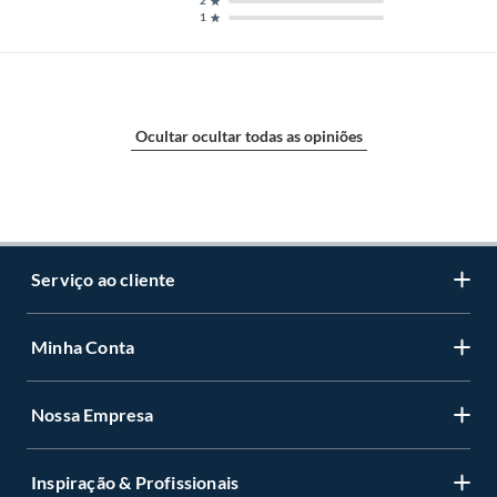
2
1
Ocultar ocultar todas as opiniões
Serviço ao cliente
Minha Conta
Centro de ajuda
Programa de Fidelidade Sodimac Stix
Nossa Empresa
Cadastre-se
LGPD - Lei Geral de Proteção de Dados Pessoais
Minha conta
Política de Zona de Preços
Inspiração & Profissionais
Quem somos