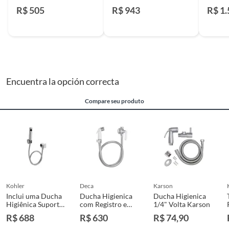
Celite
Cromado Roca
Croma
R$ 505
R$ 943
R$ 1
Encuentra la opción correcta
Compare seu produto
kohler
deca
karson
Inclui uma Ducha
Ducha Higienica
Ducha Higienica
Higiênica Suporte
com Registro e
1/4" Volta Karson
de Parede Registro
Derivacao Flex
R$ 688
R$ 630
R$ 74,90
e Flexível Kohler
Plus Cromado