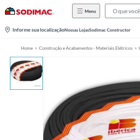
Menu
l
Informe sua localização
Nossas Lojas
Sodimac Constructor
o
c
Home
Construção e Acabamentos - Materiais Elétricos
a
t
i
o
n
-
i
c
o
n