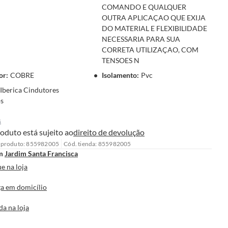
COMANDO E QUALQUER
OUTRA APLICAÇAO QUE EXIJA
DO MATERIAL E FLEXIBILIDADE
NECESSARIA PARA SUA
CORRETA UTILIZAÇAO, COM
TENSOES N
or
:
COBRE
Isolamento
:
Pvc
Iberica Cindutores
os
s
oduto está sujeito ao
direito de devolução
 produto: 855982005
Cód. tienda: 855982005
m
Jardim Santa Francisca
e na loja
a em domicílio
da na loja