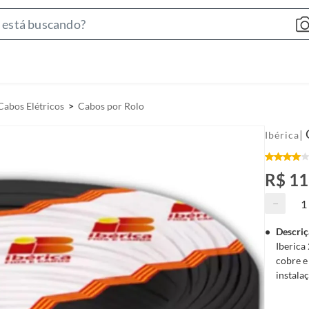
S
e
a
r
c
Cabos Elétricos
Cabos por Rolo
h
B
|
Ibérica
a
r
R$ 1
−
Descriç
Iberica
cobre e
instala