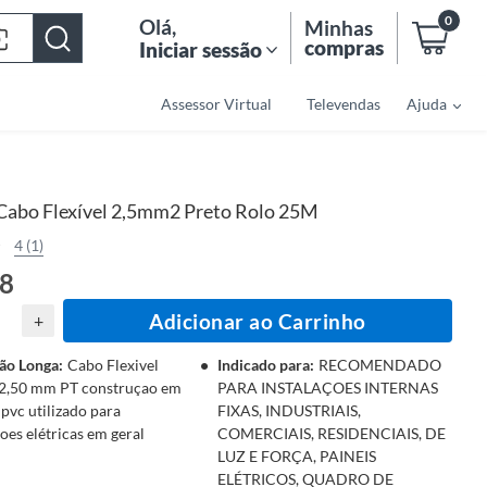
0
Olá
,
Minhas
compras
Iniciar sessão
Assessor Virtual
Televendas
Ajuda
Cabo Flexível 2,5mm2 Preto Rolo 25M
4 (1)
18
Adicionar ao Carrinho
+
ão Longa
:
Cabo Flexivel
Indicado para
:
RECOMENDADO
 2,50 mm PT construçao em
PARA INSTALAÇOES INTERNAS
 pvc utilizado para
FIXAS, INDUSTRIAIS,
çoes elétricas em geral
COMERCIAIS, RESIDENCIAIS, DE
LUZ E FORÇA, PAINEIS
ELÉTRICOS, QUADRO DE