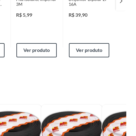
3M
16A
20A
R$
5,99
R$
39,90
R$
39,
Ver produto
Ver produto
Ver