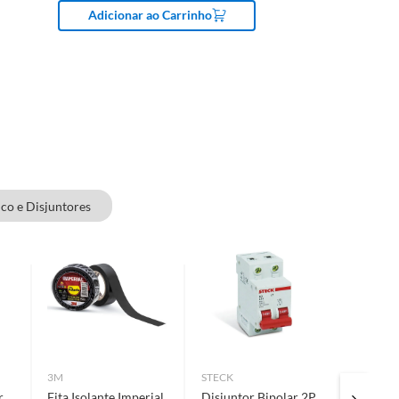
Adicionar ao Carrinho
co e Disjuntores
3M
STECK
STECK
r
Fita Isolante Imperial
Disjuntor Bipolar 2P
Disjunt