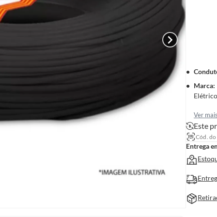
Condut
Marca
:
Elétric
Ver mai
Este pr
Cód. do
Entrega e
Estoqu
Entreg
Retira